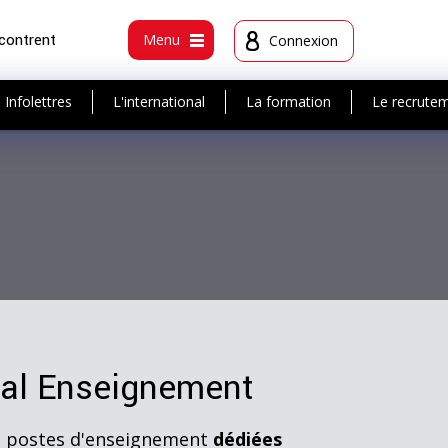
ncontrent
Menu
Connexion
Infolettres
L'international
La formation
Le recrute
ial Enseignement
s postes d'enseignement
dédiées