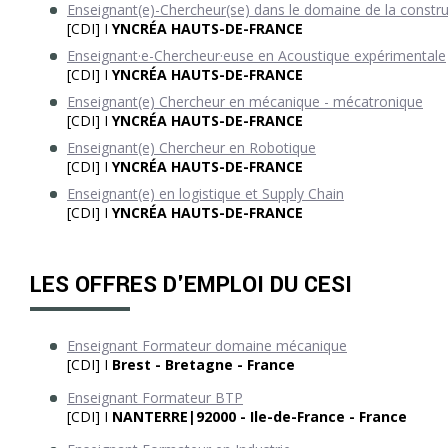
Enseignant(e)-Chercheur(se) dans le domaine de la constru
[CDI] I
YNCRÉA HAUTS-DE-FRANCE
Enseignant·e-Chercheur·euse en Acoustique expérimentale
[CDI] I
YNCRÉA HAUTS-DE-FRANCE
Enseignant(e) Chercheur en mécanique - mécatronique
[CDI] I
YNCRÉA HAUTS-DE-FRANCE
Enseignant(e) Chercheur en Robotique
[CDI] I
YNCRÉA HAUTS-DE-FRANCE
Enseignant(e) en logistique et Supply Chain
[CDI] I
YNCRÉA HAUTS-DE-FRANCE
LES OFFRES D'EMPLOI DU CESI
Enseignant Formateur domaine mécanique
[CDI] I
Brest - Bretagne - France
Enseignant Formateur BTP
[CDI] I
NANTERRE|92000 - Ile-de-France - France